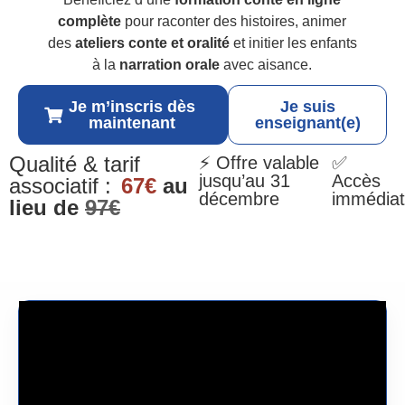
complète
pour raconter des histoires, animer
des
ateliers conte et oralité
et initier les enfants
à la
narration orale
avec aisance.
Je m’inscris dès
Je suis
maintenant
enseignant(e)
Qualité & tarif
⚡ Offre valable
✅
jusqu’au 31
Accès
associatif :
67€
au
décembre
immédiat
lieu de
97€