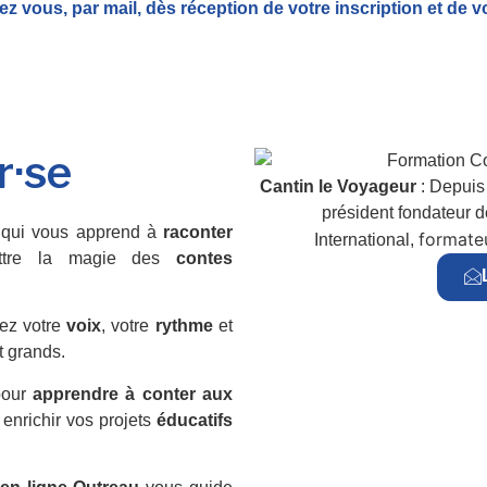
ez vous, par mail,
dès réception de votre inscription et de v
r·se
Cantin le Voyageur
: Depuis 
président fondateur 
qui vous apprend à
raconter
formateu
International,
ttre la magie des
contes
ez votre
voix
, votre
rythme
et
t grands.
pour
apprendre à conter aux
 enrichir vos projets
éducatifs