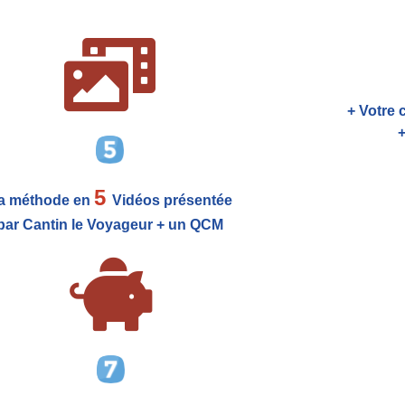
+ Votre 
+
5
a méthode en
Vidéos présentée
par Cantin le Voyageur + un QCM