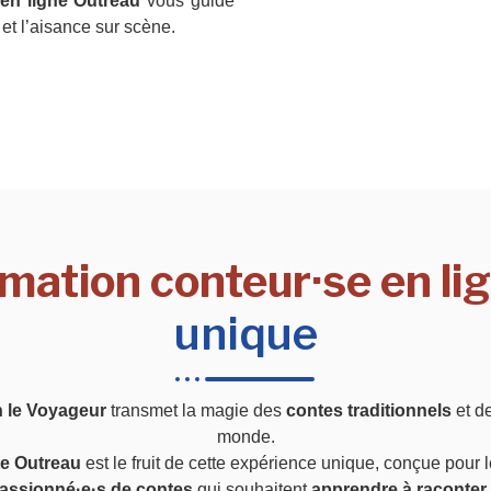
 en ligne Outreau
vous guide
et l’aisance sur scène.
rmation conteur·se en li
unique
n le Voyageur
transmet la magie des
contes traditionnels
et d
monde.
te Outreau
est le fruit de cette expérience unique, conçue pour 
assionné·e·s de contes
qui souhaitent
apprendre à raconter 