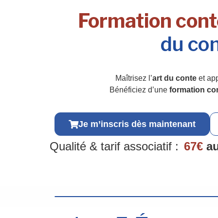
Formation cont
du con
Maîtrisez l’
art du conte
et ap
Bénéficiez d’une
formation co
Je m’inscris dès maintenant
Qualité & tarif associatif :
67€
au