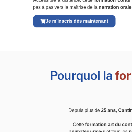
Accessible à distance, cette
formation conte
pas à pas vers la maîtrise de la
narration orale
Je m’inscris dès maintenant
Pourquoi la
fo
Depuis plus de
25 ans
,
Canti
Cette
formation art du con
animateur·rice·s
et tous les
p