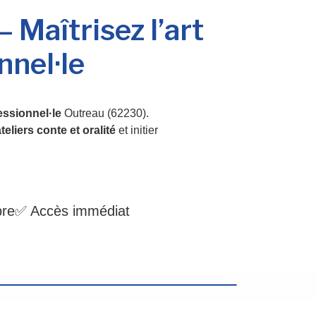
 Maîtrisez l’art
nnel·le
essionnel·le
Outreau (62230).
teliers conte et oralité
et initier
bre
✅ Accès immédiat