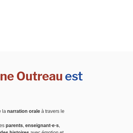
gne Outreau
est
e la
narration orale
à travers le
les
parents
,
enseignant·e·s
,
des histoires
avec émotion et