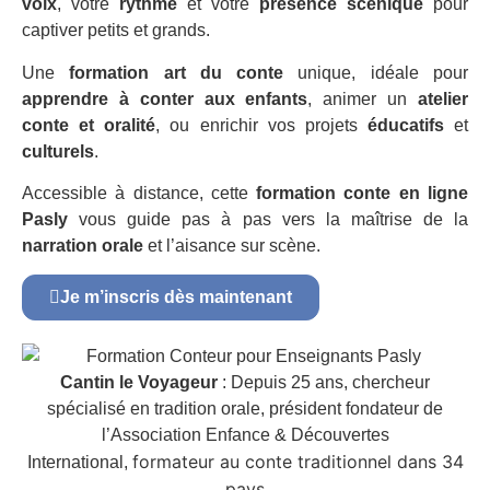
voix
, votre
rythme
et votre
présence scénique
pour
captiver petits et grands.
Une
formation art du conte
unique, idéale pour
apprendre à conter aux enfants
, animer un
atelier
conte et oralité
, ou enrichir vos projets
éducatifs
et
culturels
.
Accessible à distance, cette
formation conte en ligne
Pasly
vous guide pas à pas vers la maîtrise de la
narration orale
et l’aisance sur scène.
Je m’inscris dès maintenant
Cantin le Voyageur
: Depuis 25 ans, chercheur
spécialisé en tradition orale, président fondateur de
l’Association Enfance & Découvertes
formateur au conte traditionnel dans 34
International,
pays