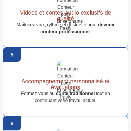
Vidéos et contes audio exclusifs de
qualité
Maîtrisez voix, rythme et gestuelle pour
devenir
conteur professionnel
.
5
Accompagnement personnalisé et
évaluations
Formez-vous au
conte traditionnel
tout en
continuant votre travail actuel.
6