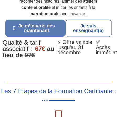
raconter des histoires, animer des
ateliers
conte et oralité
et initier les enfants à la
narration orale
avec aisance.
Je m’inscris dès
Je suis
maintenant
enseignant(e)
Qualité & tarif
⚡ Offre valable
✅
jusqu’au 31
Accès
associatif :
67€
au
décembre
immédiat
lieu de
97€
Les 7 Étapes de la Formation Certifiante :