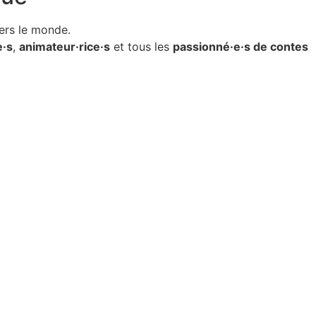
ers le monde.
e·s
,
animateur·rice·s
et tous les
passionné·e·s de contes