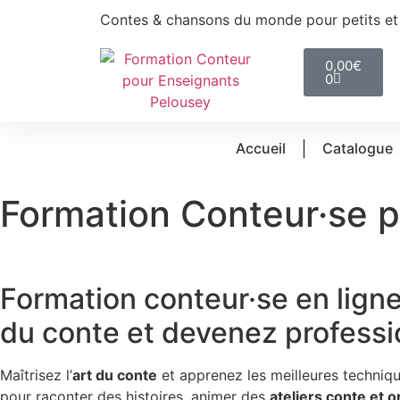
Contes & chansons du monde pour petits et
0,00
€
0
Accueil
Catalogue
Formation Conteur·se 
Accueil
»
Formation Conteur·se pour Enseignants
»
Format
Formation conteur·se en lign
du conte et devenez professi
Maîtrisez l’
art du conte
et apprenez les meilleures techniq
pour raconter des histoires, animer des
ateliers conte et or