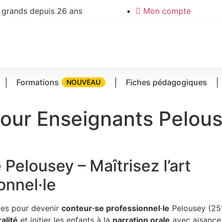
 grands depuis 26 ans
Mon compte
Formations
Fiches pédagogiques
NOUVEAU
pour Enseignants Pelou
ion Conteur pour Enseignants Pelousey
e
Pelousey – Maîtrisez l’art
onnel·le
ues pour devenir
conteur·se professionnel·le
Pelousey (251
alité
et initier les enfants à la
narration orale
avec aisance