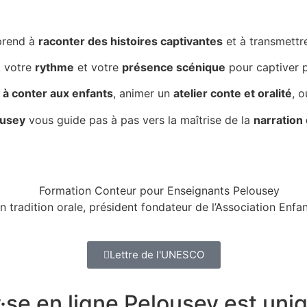
prend à
raconter des histoires captivantes
et à transmettr
, votre
rythme
et votre
présence scénique
pour captiver p
à conter aux enfants
, animer un
atelier conte et oralité
, 
ousey
vous guide pas à pas vers la maîtrise de la
narration 
n tradition orale, président fondateur de l’Association Enf
Lettre de l'UNESCO
·se en ligne Pelousey
est uni