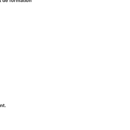
at de formation
nt.