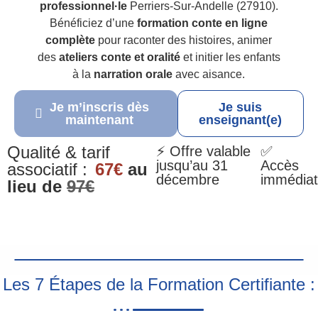
professionnel·le
Perriers-Sur-Andelle (27910).
Bénéficiez d’une
formation conte en ligne
complète
pour raconter des histoires, animer
des
ateliers conte et oralité
et initier les enfants
à la
narration orale
avec aisance.
Je m’inscris dès
Je suis
maintenant
enseignant(e)
Qualité & tarif
⚡ Offre valable
✅
jusqu’au 31
Accès
associatif :
67€
au
décembre
immédiat
lieu de
97€
Les 7 Étapes de la Formation Certifiante :