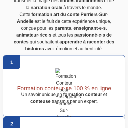
transmet la magie des
contes traditionnels
et de
la
narration orale
à travers le monde.
Cette
formation art du conte Perriers-Sur-
Andelle
est le fruit de cette expérience unique,
conçue pour les
parents
,
enseignant·e·s
,
animateur·rice·s
et tous les
passionné·e·s de
contes
qui souhaitent
apprendre à raconter des
histoires
avec émotion et authenticité.
1
Formation conteur·se 100 % en ligne
Un savoir unique en
formation conteur
et
conteuse
transmis par un expert.
2