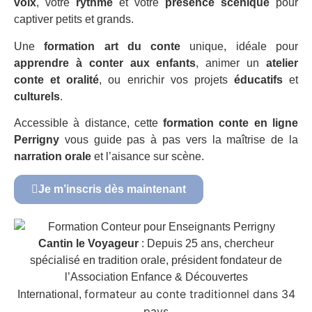
voix
, votre
rythme
et votre
présence scénique
pour
captiver petits et grands.
Une
formation art du conte
unique, idéale pour
apprendre à conter aux enfants
, animer un
atelier
conte et oralité
, ou enrichir vos projets
éducatifs
et
culturels
.
Accessible à distance, cette
formation conte en ligne
Perrigny
vous guide pas à pas vers la maîtrise de la
narration orale
et l’aisance sur scène.
Je m’inscris dès maintenant
Cantin le Voyageur
: Depuis 25 ans, chercheur
spécialisé en tradition orale, président fondateur de
l’Association Enfance & Découvertes
formateur au conte traditionnel dans 34
International,
pays