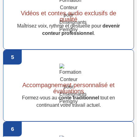
Vidéos et contes audio exclusifs de
qualité
Maîtrisez voix, rythme et gestuelle pour
devenir
conteur professionnel
.
5
Accompagnement personnalisé et
évaluations
Formez-vous au
conte traditionnel
tout en
continuant votre travail actuel.
6