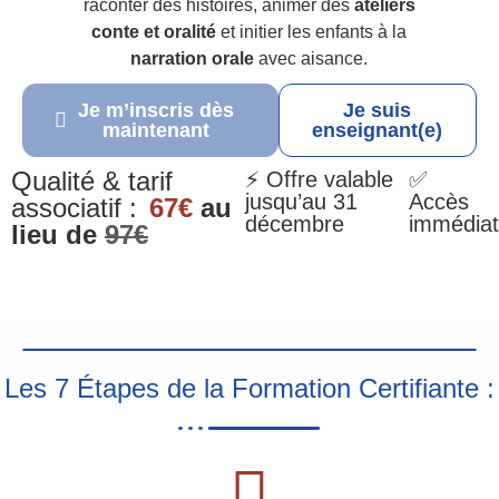
raconter des histoires, animer des
ateliers
conte et oralité
et initier les enfants à la
narration orale
avec aisance.
Je m’inscris dès
Je suis
maintenant
enseignant(e)
Qualité & tarif
⚡ Offre valable
✅
jusqu’au 31
Accès
associatif :
67€
au
décembre
immédiat
lieu de
97€
Les 7 Étapes de la Formation Certifiante :