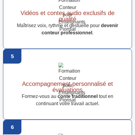
Vidéos et contes audio exclusifs de
qualité
Maîtrisez voix, rythme et gestuelle pour
devenir
conteur professionnel
.
5
Accompagnement personnalisé et
évaluations
Formez-vous au
conte traditionnel
tout en
continuant votre travail actuel.
6