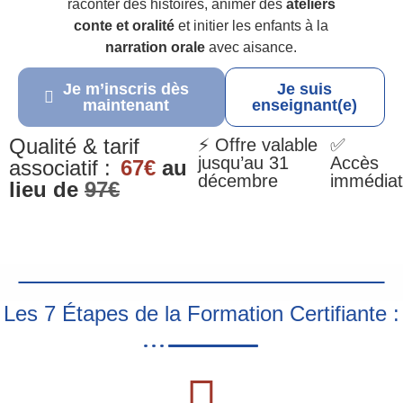
raconter des histoires, animer des
ateliers
conte et oralité
et initier les enfants à la
narration orale
avec aisance.
Je m’inscris dès
Je suis
maintenant
enseignant(e)
Qualité & tarif
⚡ Offre valable
✅
jusqu’au 31
Accès
associatif :
67€
au
décembre
immédiat
lieu de
97€
Les 7 Étapes de la Formation Certifiante :