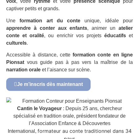
voix
, votre
rythme
et votre
présence scénique
pour
captiver petits et grands.
Une
formation art du conte
unique, idéale pour
apprendre à conter aux enfants
, animer un
atelier
conte et oralité
, ou enrichir vos projets
éducatifs
et
culturels
.
Accessible à distance, cette
formation conte en ligne
Pionsat
vous guide pas à pas vers la maîtrise de la
narration orale
et l’aisance sur scène.
Je m’inscris dès maintenant
Cantin le Voyageur
: Depuis 25 ans, chercheur
spécialisé en tradition orale, président fondateur de
l’Association Enfance & Découvertes
formateur au conte traditionnel dans 34
International,
pays