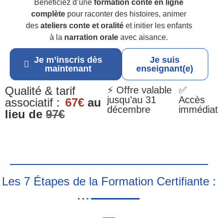
Bénéficiez d’une
formation conte en ligne
complète
pour raconter des histoires, animer
des
ateliers conte et oralité
et initier les enfants
à la
narration orale
avec aisance.
Je m’inscris dès
Je suis
maintenant
enseignant(e)
Qualité & tarif
⚡ Offre valable
✅
jusqu’au 31
Accès
associatif :
67€
au
décembre
immédiat
lieu de
97€
Les 7 Étapes de la Formation Certifiante :