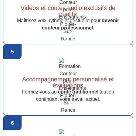
Vidéos et contes audio exclusifs de
qualité
Maîtrisez voix, rythme et gestuelle pour
devenir
conteur professionnel
.
5
Accompagnement personnalisé et
évaluations
Formez-vous au
conte traditionnel
tout en
continuant votre travail actuel.
6