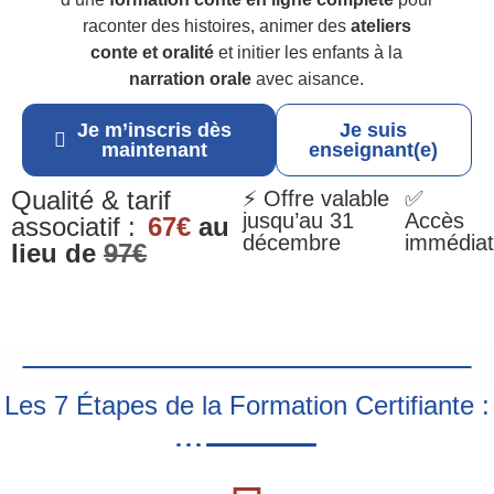
raconter des histoires, animer des
ateliers
conte et oralité
et initier les enfants à la
narration orale
avec aisance.
Je m’inscris dès
Je suis
maintenant
enseignant(e)
Qualité & tarif
⚡ Offre valable
✅
jusqu’au 31
Accès
associatif :
67€
au
décembre
immédiat
lieu de
97€
Les 7 Étapes de la Formation Certifiante :