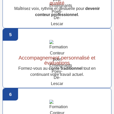
qualité
Maîtrisez voix, rythme et gestuelle pour
devenir
conteur professionnel
.
5
Accompagnement personnalisé et
évaluations
Formez-vous au
conte traditionnel
tout en
continuant votre travail actuel.
6