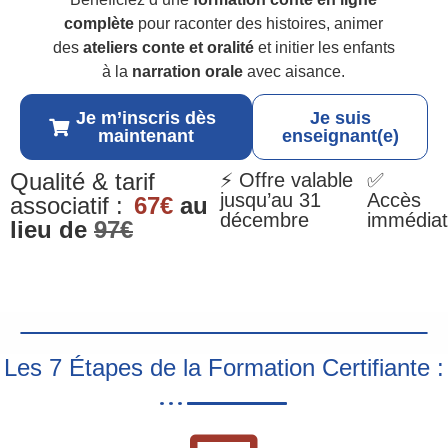
complète
pour raconter des histoires, animer
des
ateliers conte et oralité
et initier les enfants
à la
narration orale
avec aisance.
Je m’inscris dès
Je suis
maintenant
enseignant(e)
Qualité & tarif
⚡ Offre valable
✅
jusqu’au 31
Accès
associatif :
67€
au
décembre
immédiat
lieu de
97€
Les 7 Étapes de la Formation Certifiante :