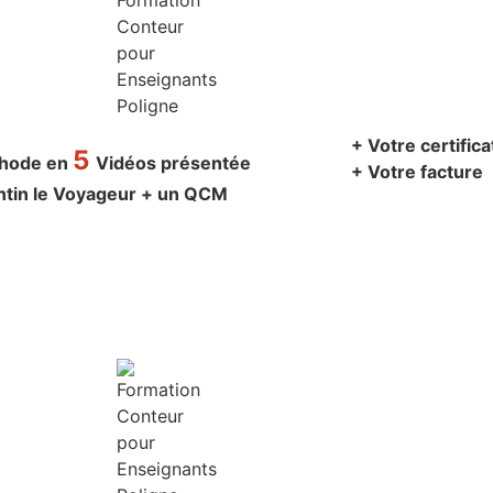
+ Votre certific
5
thode en
Vidéos présentée
+ Votre facture
ntin le Voyageur + un QCM