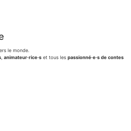
e
ers le monde.
s
,
animateur·rice·s
et tous les
passionné·e·s de contes