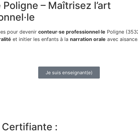
e
Poligne – Maîtrisez l’art
onnel·le
ues pour devenir
conteur·se professionnel·le
Poligne (3532
alité
et initier les enfants à la
narration orale
avec aisance
Je suis enseignant(e)
Certifiante :