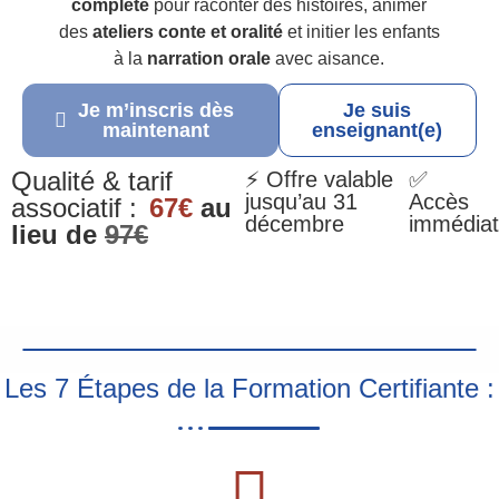
complète
pour raconter des histoires, animer
des
ateliers conte et oralité
et initier les enfants
à la
narration orale
avec aisance.
Je m’inscris dès
Je suis
maintenant
enseignant(e)
Qualité & tarif
⚡ Offre valable
✅
jusqu’au 31
Accès
associatif :
67€
au
décembre
immédiat
lieu de
97€
Les 7 Étapes de la Formation Certifiante :