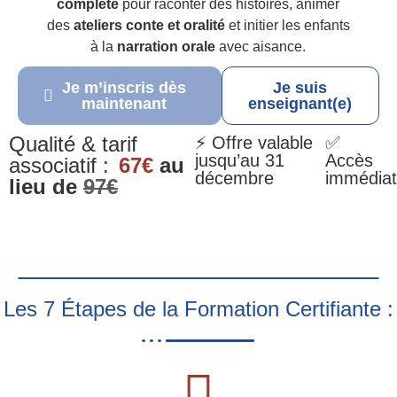
complète
pour raconter des histoires, animer
des
ateliers conte et oralité
et initier les enfants
à la
narration orale
avec aisance.
Je m’inscris dès
Je suis
maintenant
enseignant(e)
Qualité & tarif
⚡ Offre valable
✅
jusqu’au 31
Accès
associatif :
67€
au
décembre
immédiat
lieu de
97€
Les 7 Étapes de la Formation Certifiante :