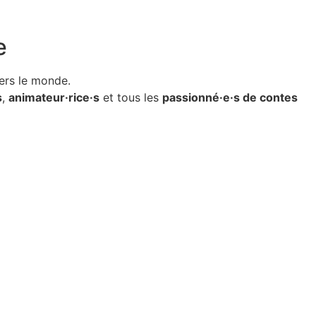
e
ers le monde.
s
,
animateur·rice·s
et tous les
passionné·e·s de contes