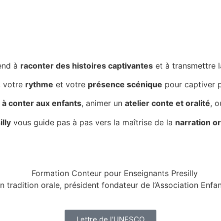
end à
raconter des histoires captivantes
et à transmettre 
, votre
rythme
et votre
présence scénique
pour captiver p
à conter aux enfants
, animer un
atelier conte et oralité
, 
lly
vous guide pas à pas vers la maîtrise de la
narration or
n tradition orale, président fondateur de l’Association Enf
Lettre de l'UNESCO