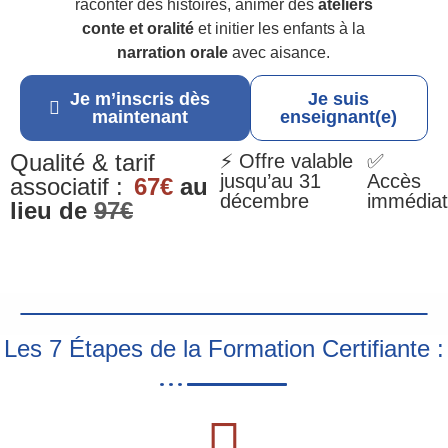
raconter des histoires, animer des
ateliers
conte et oralité
et initier les enfants à la
narration orale
avec aisance.
Je m’inscris dès
Je suis
maintenant
enseignant(e)
Qualité & tarif
⚡ Offre valable
✅
jusqu’au 31
Accès
associatif :
67€
au
décembre
immédiat
lieu de
97€
Les 7 Étapes de la Formation Certifiante :