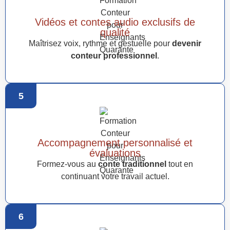
Vidéos et contes audio exclusifs de
qualité
Maîtrisez voix, rythme et gestuelle pour
devenir
conteur professionnel
.
5
Accompagnement personnalisé et
évaluations
Formez-vous au
conte traditionnel
tout en
continuant votre travail actuel.
6