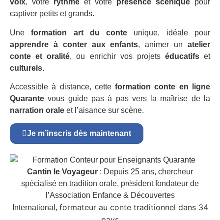
voix
, votre
rythme
et votre
présence scénique
pour
captiver petits et grands.
Une
formation art du conte
unique, idéale pour
apprendre à conter aux enfants
, animer un
atelier
conte et oralité
, ou enrichir vos projets
éducatifs
et
culturels
.
Accessible à distance, cette
formation conte en ligne
Quarante
vous guide pas à pas vers la maîtrise de la
narration orale
et l’aisance sur scène.
Je m’inscris dès maintenant
Cantin le Voyageur
: Depuis 25 ans, chercheur
spécialisé en tradition orale, président fondateur de
l’Association Enfance & Découvertes
formateur au conte traditionnel dans 34
International,
pays