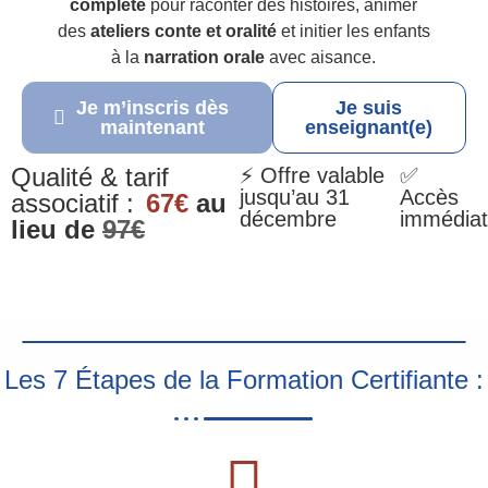
complète
pour raconter des histoires, animer
des
ateliers conte et oralité
et initier les enfants
à la
narration orale
avec aisance.
Je m’inscris dès
Je suis
maintenant
enseignant(e)
Qualité & tarif
⚡ Offre valable
✅
jusqu’au 31
Accès
associatif :
67€
au
décembre
immédiat
lieu de
97€
Les 7 Étapes de la Formation Certifiante :