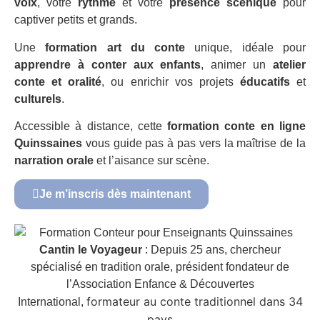
voix
, votre
rythme
et votre
présence scénique
pour
captiver petits et grands.
Une
formation art du conte
unique, idéale pour
apprendre à conter aux enfants
, animer un
atelier
conte et oralité
, ou enrichir vos projets
éducatifs
et
culturels
.
Accessible à distance, cette
formation conte en ligne
Quinssaines
vous guide pas à pas vers la maîtrise de la
narration orale
et l’aisance sur scène.
Je m’inscris dès maintenant
Cantin le Voyageur
: Depuis 25 ans, chercheur
spécialisé en tradition orale, président fondateur de
l’Association Enfance & Découvertes
formateur au conte traditionnel dans 34
International,
pays