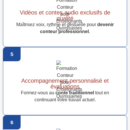
Vidéos et contes audio exclusifs de
qualité
Maîtrisez voix, rythme et gestuelle pour
devenir
conteur professionnel
.
5
Accompagnement personnalisé et
évaluations
Formez-vous au
conte traditionnel
tout en
continuant votre travail actuel.
6