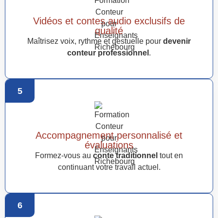
Vidéos et contes audio exclusifs de
qualité
Maîtrisez voix, rythme et gestuelle pour
devenir
conteur professionnel
.
5
Accompagnement personnalisé et
évaluations
Formez-vous au
conte traditionnel
tout en
continuant votre travail actuel.
6