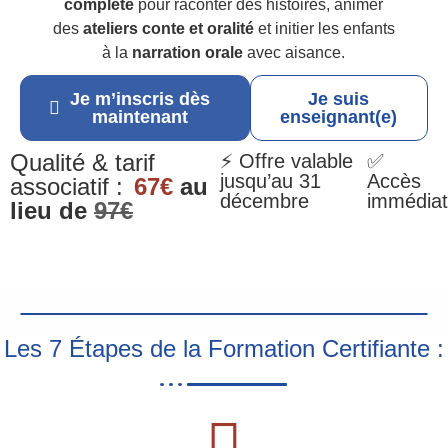
complète
pour raconter des histoires, animer
des
ateliers conte et oralité
et initier les enfants
à la
narration orale
avec aisance.
Je m’inscris dès
Je suis
maintenant
enseignant(e)
Qualité & tarif
⚡ Offre valable
✅
jusqu’au 31
Accès
associatif :
67€
au
décembre
immédiat
lieu de
97€
Les 7 Étapes de la Formation Certifiante :