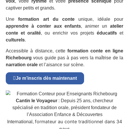
voix
, votre
rythme
et votre
présence scénique
pour
captiver petits et grands.
Une
formation art du conte
unique, idéale pour
apprendre à conter aux enfants
, animer un
atelier
conte et oralité
, ou enrichir vos projets
éducatifs
et
culturels
.
Accessible à distance, cette
formation conte en ligne
Richebourg
vous guide pas à pas vers la maîtrise de la
narration orale
et l’aisance sur scène.
Je m’inscris dès maintenant
Cantin le Voyageur
: Depuis 25 ans, chercheur
spécialisé en tradition orale, président fondateur de
l’Association Enfance & Découvertes
formateur au conte traditionnel dans 34
International,
pays