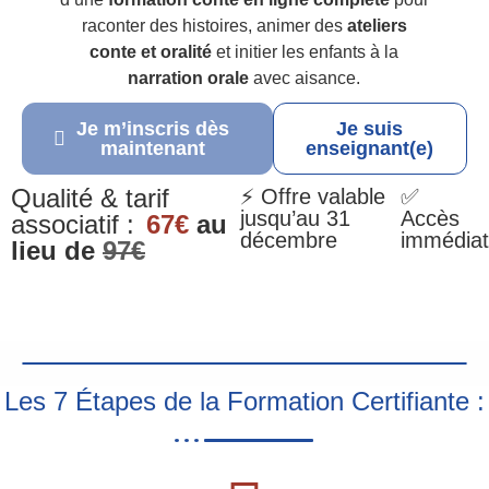
raconter des histoires, animer des
ateliers
conte et oralité
et initier les enfants à la
narration orale
avec aisance.
Je m’inscris dès
Je suis
maintenant
enseignant(e)
Qualité & tarif
⚡ Offre valable
✅
jusqu’au 31
Accès
associatif :
67€
au
décembre
immédiat
lieu de
97€
Les 7 Étapes de la Formation Certifiante :