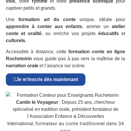
voix
, votre
rythme
et votre
présence scénique
pour
captiver petits et grands.
Une
formation art du conte
unique, idéale pour
apprendre à conter aux enfants
, animer un
atelier
conte et oralité
, ou enrichir vos projets
éducatifs
et
culturels
.
Accessible à distance, cette
formation conte en ligne
Rochetoirin
vous guide pas à pas vers la maîtrise de la
narration orale
et l’aisance sur scène.
Je m’inscris dès maintenant
Cantin le Voyageur
: Depuis 25 ans, chercheur
spécialisé en tradition orale, président fondateur de
l’Association Enfance & Découvertes
formateur au conte traditionnel dans 34
International,
pays