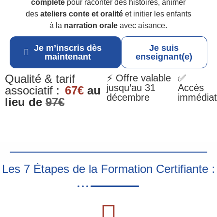
complète
pour raconter des histoires, animer
des
ateliers conte et oralité
et initier les enfants
à la
narration orale
avec aisance.
Je m’inscris dès
Je suis
maintenant
enseignant(e)
Qualité & tarif
⚡ Offre valable
✅
jusqu’au 31
Accès
associatif :
67€
au
décembre
immédiat
lieu de
97€
Les 7 Étapes de la Formation Certifiante :