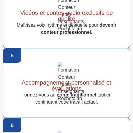
Vidéos et contes audio exclusifs de
qualité
Maîtrisez voix, rythme et gestuelle pour
devenir
conteur professionnel
.
5
Accompagnement personnalisé et
évaluations
Formez-vous au
conte traditionnel
tout en
continuant votre travail actuel.
6