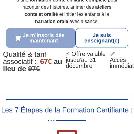
raconter des histoires, animer des
ateliers
conte et oralité
et initier les enfants à la
narration orale
avec aisance.
Je m’inscris dès
Je suis
maintenant
enseignant(e)
Qualité & tarif
⚡ Offre valable
✅
jusqu’au 31
Accès
associatif :
67€
au
décembre
immédiat
lieu de
97€
Les 7 Étapes de la Formation Certifiante :