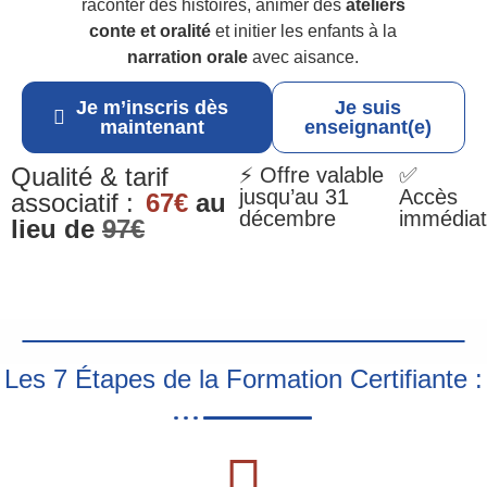
raconter des histoires, animer des
ateliers
conte et oralité
et initier les enfants à la
narration orale
avec aisance.
Je m’inscris dès
Je suis
maintenant
enseignant(e)
Qualité & tarif
⚡ Offre valable
✅
jusqu’au 31
Accès
associatif :
67€
au
décembre
immédiat
lieu de
97€
Les 7 Étapes de la Formation Certifiante :