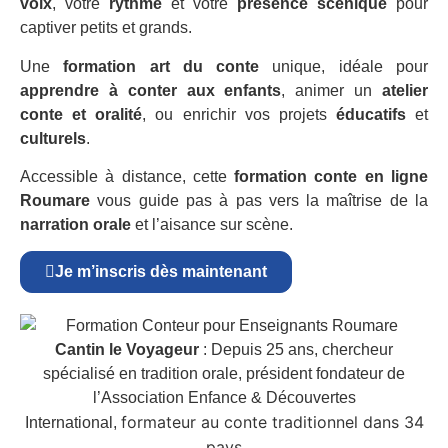
voix
, votre
rythme
et votre
présence scénique
pour
captiver petits et grands.
Une
formation art du conte
unique, idéale pour
apprendre à conter aux enfants
, animer un
atelier
conte et oralité
, ou enrichir vos projets
éducatifs
et
culturels
.
Accessible à distance, cette
formation conte en ligne
Roumare
vous guide pas à pas vers la maîtrise de la
narration orale
et l’aisance sur scène.
Je m’inscris dès maintenant
Cantin le Voyageur
: Depuis 25 ans, chercheur
spécialisé en tradition orale, président fondateur de
l’Association Enfance & Découvertes
formateur au conte traditionnel dans 34
International,
pays