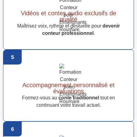
Vidéos et contes audio exclusifs de
qualité
Maîtrisez voix, rythme et gestuelle pour
devenir
conteur professionnel
.
5
Accompagnement personnalisé et
évaluations
Formez-vous au
conte traditionnel
tout en
continuant votre travail actuel.
6