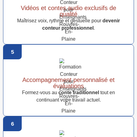
Vidéos et contes audio exclusifs de
qualité
Maîtrisez voix, rythme et gestuelle pour
devenir
conteur professionnel
.
5
Accompagnement personnalisé et
évaluations
Formez-vous au
conte traditionnel
tout en
continuant votre travail actuel.
6