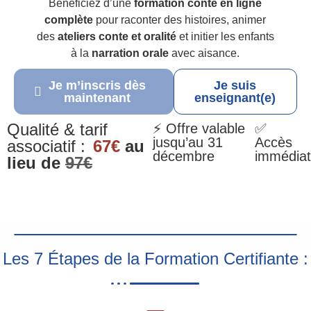
Bénéficiez d’une
formation conte en ligne
complète
pour raconter des histoires, animer
des
ateliers conte et oralité
et initier les enfants
à la
narration orale
avec aisance.
Je m’inscris dès
Je suis
maintenant
enseignant(e)
Qualité & tarif
⚡ Offre valable
✅
jusqu’au 31
Accès
associatif :
67€
au
décembre
immédiat
lieu de
97€
Les 7 Étapes de la Formation Certifiante :