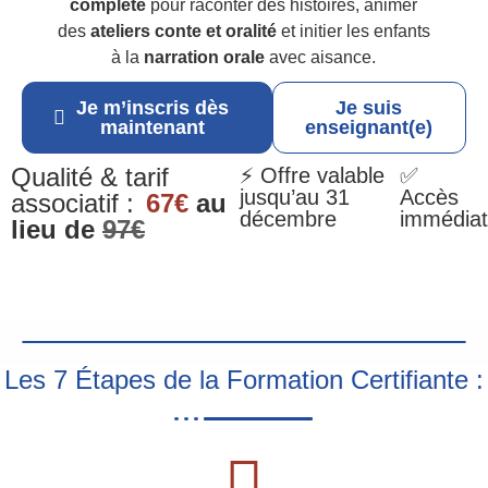
complète
pour raconter des histoires, animer
des
ateliers conte et oralité
et initier les enfants
à la
narration orale
avec aisance.
Je m’inscris dès
Je suis
maintenant
enseignant(e)
Qualité & tarif
⚡ Offre valable
✅
jusqu’au 31
Accès
associatif :
67€
au
décembre
immédiat
lieu de
97€
Les 7 Étapes de la Formation Certifiante :