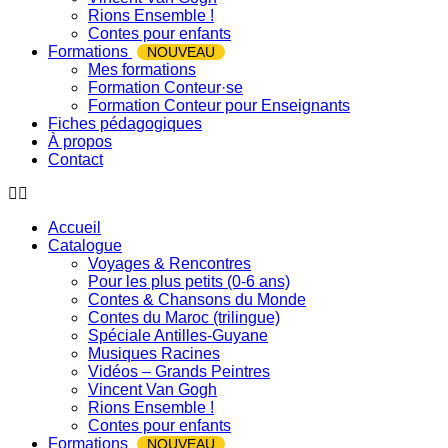
Rions Ensemble !
Contes pour enfants
Formations
NOUVEAU
Mes formations
Formation Conteur·se
Formation Conteur pour Enseignants
Fiches pédagogiques
À propos
Contact
Accueil
Catalogue
Voyages & Rencontres
Pour les plus petits (0-6 ans)
Contes & Chansons du Monde
Contes du Maroc (trilingue)
Spéciale Antilles-Guyane
Musiques Racines
Vidéos – Grands Peintres
Vincent Van Gogh
Rions Ensemble !
Contes pour enfants
Formations
NOUVEAU