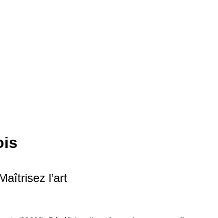
ois
îtrisez l’art