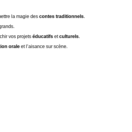
mettre la magie des
contes traditionnels
.
 grands.
ichir vos projets
éducatifs
et
culturels
.
tion orale
et l’aisance sur scène.