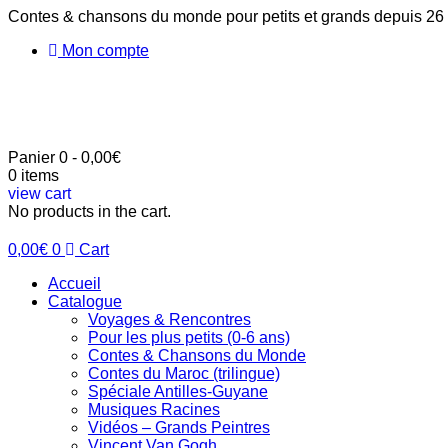
Aller
Contes & chansons du monde pour petits et grands depuis 26
au
Mon compte
contenu
Panier
0
-
0,00
€
0
items
view cart
No products in the cart.
0,00
€
0
Cart
Accueil
Catalogue
Voyages & Rencontres
Pour les plus petits (0-6 ans)
Contes & Chansons du Monde
Contes du Maroc (trilingue)
Spéciale Antilles-Guyane
Musiques Racines
Vidéos – Grands Peintres
Vincent Van Gogh