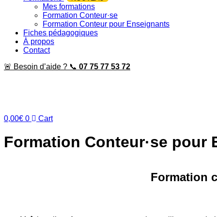
Mes formations
Formation Conteur·se
Formation Conteur pour Enseignants
Fiches pédagogiques
À propos
Contact
🚨 Besoin d’aide ? 📞
07 75 77 53 72
0,00
€
0
Cart
Formation Conteur·se pour 
Accueil
»
Formation Conteur·se pour Enseignants
»
Formatio
Formation c