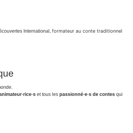
formateur au conte traditionnel
écouvertes International,
que
monde.
animateur·rice·s
et tous les
passionné·e·s de contes
qui