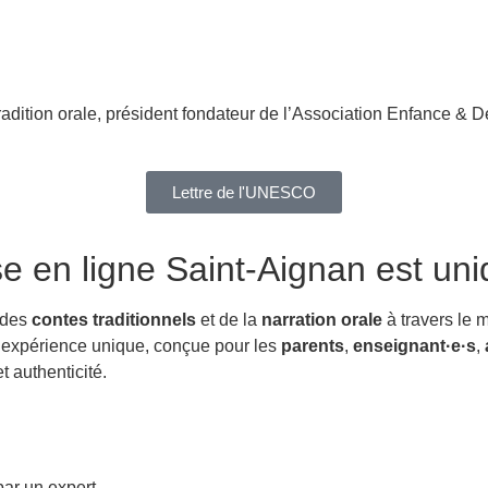
radition orale, président fondateur de l’Association Enfance & D
Lettre de l'UNESCO
se en ligne Saint-Aignan
est uni
 des
contes traditionnels
et de la
narration orale
à travers le 
te expérience unique, conçue pour les
parents
,
enseignant·e·s
,
 authenticité.
ar un expert.