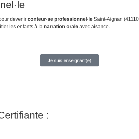
nel·le
 pour devenir
conteur·se professionnel·le
Saint-Aignan (41110)
itier les enfants à la
narration orale
avec aisance.
Je suis enseignant(e)
ertifiante :