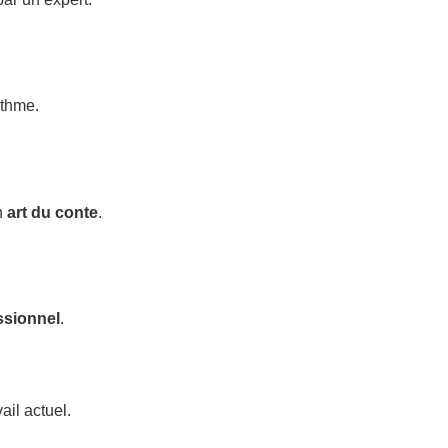
ythme.
n
art du conte
.
ssionnel
.
ail actuel.