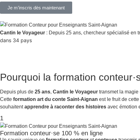
Je m’inscris dès maintenant
Cantin le Voyageur
: Depuis 25 ans, chercheur spécialisé en t
dans 34 pays
Pourquoi la
formation conteur·
Depuis plus de
25 ans
,
Cantin le Voyageur
transmet la magie
Cette
formation art du conte Saint-Aignan
est le fruit de cet
souhaitent
apprendre à raconter des histoires
avec émotion et
1
Formation conteur·se 100 % en ligne
Un savoir unique en
formation conteur
et
conteuse
transmis p