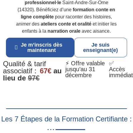
professionnel·le
Saint-Andre-Sur-Orne
(14320). Bénéficiez d’une
formation conte en
ligne complète
pour raconter des histoires,
animer des
ateliers conte et oralité
et initier les
enfants à la
narration orale
avec aisance.
Je m’inscris dès
Je suis
maintenant
enseignant(e)
Qualité & tarif
⚡ Offre valable
✅
jusqu’au 31
Accès
associatif :
67€
au
décembre
immédiat
lieu de
97€
Les 7 Étapes de la Formation Certifiante :