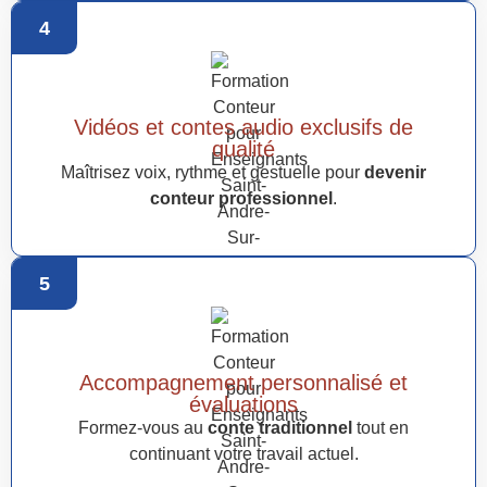
4
Vidéos et contes audio exclusifs de
qualité
Maîtrisez voix, rythme et gestuelle pour
devenir
conteur professionnel
.
5
Accompagnement personnalisé et
évaluations
Formez-vous au
conte traditionnel
tout en
continuant votre travail actuel.