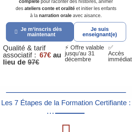
complète
pour raconter des histoires, animer
des
ateliers conte et oralité
et initier les enfants
à la
narration orale
avec aisance.
Je m’inscris dès
Je suis
maintenant
enseignant(e)
Qualité & tarif
⚡ Offre valable
✅
jusqu’au 31
Accès
associatif :
67€
au
décembre
immédiat
lieu de
97€
Les 7 Étapes de la Formation Certifiante :