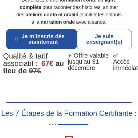
complète
pour raconter des histoires, animer
des
ateliers conte et oralité
et initier les enfants
à la
narration orale
avec aisance.
Je m’inscris dès
Je suis
maintenant
enseignant(e)
Qualité & tarif
⚡ Offre valable
✅
jusqu’au 31
Accès
associatif :
67€
au
décembre
immédiat
lieu de
97€
Les 7 Étapes de la Formation Certifiante :