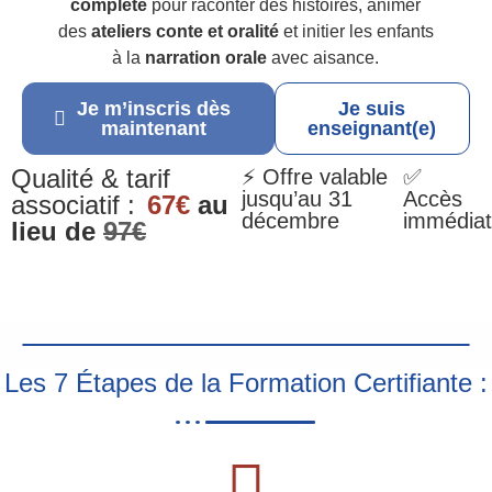
complète
pour raconter des histoires, animer
des
ateliers conte et oralité
et initier les enfants
à la
narration orale
avec aisance.
Je m’inscris dès
Je suis
maintenant
enseignant(e)
Qualité & tarif
⚡ Offre valable
✅
jusqu’au 31
Accès
associatif :
67€
au
décembre
immédiat
lieu de
97€
Les 7 Étapes de la Formation Certifiante :