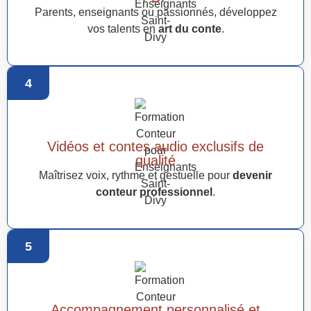
Parents, enseignants ou passionnés, développez
vos talents en
art du conte
.
4
Vidéos et contes audio exclusifs de
qualité
Maîtrisez voix, rythme et gestuelle pour
devenir
conteur professionnel
.
5
Accompagnement personnalisé et