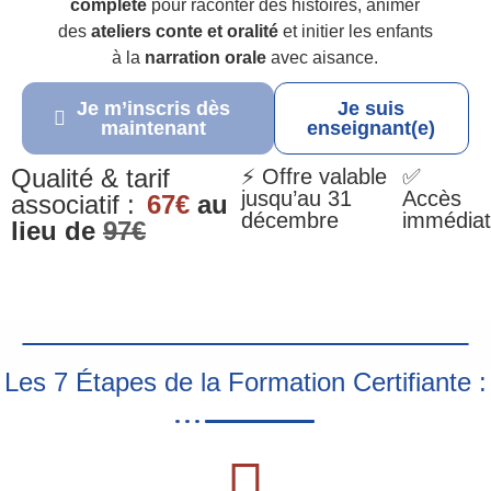
complète
pour raconter des histoires, animer
des
ateliers conte et oralité
et initier les enfants
à la
narration orale
avec aisance.
Je m’inscris dès
Je suis
maintenant
enseignant(e)
Qualité & tarif
⚡ Offre valable
✅
jusqu’au 31
Accès
associatif :
67€
au
décembre
immédiat
lieu de
97€
Les 7 Étapes de la Formation Certifiante :