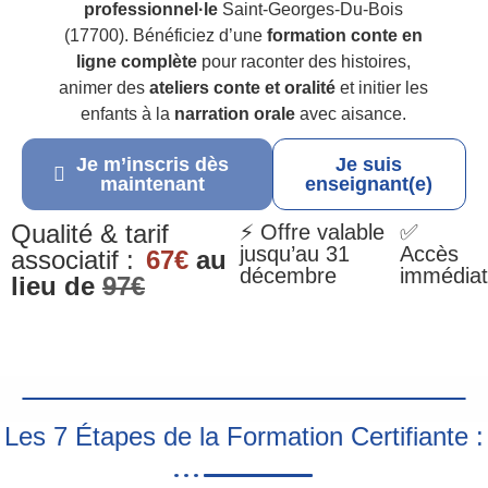
professionnel·le
Saint-Georges-Du-Bois
(17700). Bénéficiez d’une
formation conte en
ligne complète
pour raconter des histoires,
animer des
ateliers conte et oralité
et initier les
enfants à la
narration orale
avec aisance.
Je m’inscris dès
Je suis
maintenant
enseignant(e)
Qualité & tarif
⚡ Offre valable
✅
jusqu’au 31
Accès
associatif :
67€
au
décembre
immédiat
lieu de
97€
Les 7 Étapes de la Formation Certifiante :