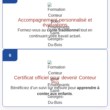
Accompagnement personnalisé et
évaluations
Formez-vous au
conte traditionnel
tout en
continuant votre travail actuel.
6
Certificat officiel pour devenir Conteur
Pro
Bénéficiez d’un suivi sur mesure pour
apprendre à
conter aux enfants
.