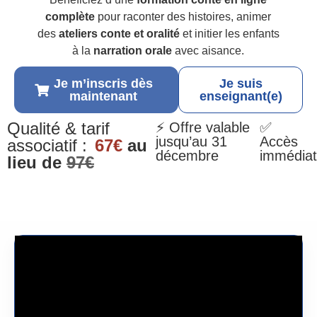
complète
pour raconter des histoires, animer
des
ateliers conte et oralité
et initier les enfants
à la
narration orale
avec aisance.
Je m’inscris dès
Je suis
maintenant
enseignant(e)
Qualité & tarif
⚡ Offre valable
✅
jusqu’au 31
Accès
associatif :
67€
au
décembre
immédiat
lieu de
97€