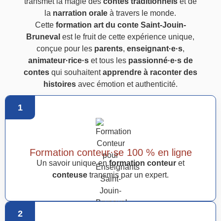
transmet la magie des
contes traditionnels
et de
la
narration orale
à travers le monde.
Cette
formation art du conte Saint-Jouin-
Bruneval
est le fruit de cette expérience unique,
conçue pour les
parents
,
enseignant·e·s
,
animateur·rice·s
et tous les
passionné·e·s de
contes
qui souhaitent
apprendre à raconter des
histoires
avec émotion et authenticité.
1
Formation conteur·se 100 % en ligne
Un savoir unique en
formation conteur
et
conteuse
transmis par un expert.
2