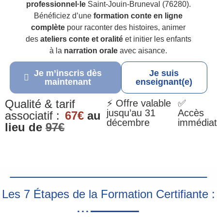
professionnel·le
Saint-Jouin-Bruneval (76280).
Bénéficiez d’une
formation conte en ligne
complète
pour raconter des histoires, animer
des
ateliers conte et oralité
et initier les enfants
à la
narration orale
avec aisance.
Je m’inscris dès
Je suis
maintenant
enseignant(e)
Qualité & tarif
⚡ Offre valable
✅
jusqu’au 31
Accès
associatif :
67€
au
décembre
immédiat
lieu de
97€
Les 7 Étapes de la Formation Certifiante :