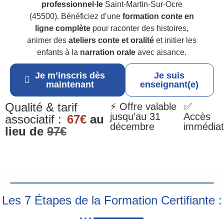
professionnel·le
Saint-Martin-Sur-Ocre
(45500). Bénéficiez d’une
formation conte en
ligne complète
pour raconter des histoires,
animer des
ateliers conte et oralité
et initier les
enfants à la
narration orale
avec aisance.
Je m’inscris dès
Je suis
maintenant
enseignant(e)
Qualité & tarif
⚡ Offre valable
✅
jusqu’au 31
Accès
associatif :
67€
au
décembre
immédiat
lieu de
97€
Les 7 Étapes de la Formation Certifiante :