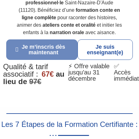
professionnel·le
Saint-Nazaire-D'Aude
(11120). Bénéficiez d’une
formation conte en
ligne complète
pour raconter des histoires,
animer des
ateliers conte et oralité
et initier les
enfants à la
narration orale
avec aisance.
Je m’inscris dès
Je suis
maintenant
enseignant(e)
Qualité & tarif
⚡ Offre valable
✅
jusqu’au 31
Accès
associatif :
67€
au
décembre
immédiat
lieu de
97€
Les 7 Étapes de la Formation Certifiante :