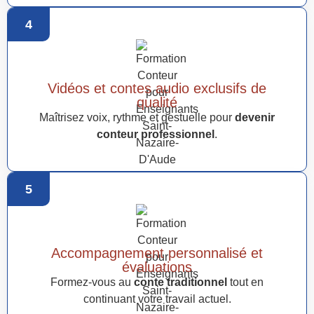
4
Vidéos et contes audio exclusifs de
qualité
Maîtrisez voix, rythme et gestuelle pour
devenir
conteur professionnel
.
5
Accompagnement personnalisé et
évaluations
Formez-vous au
conte traditionnel
tout en
continuant votre travail actuel.