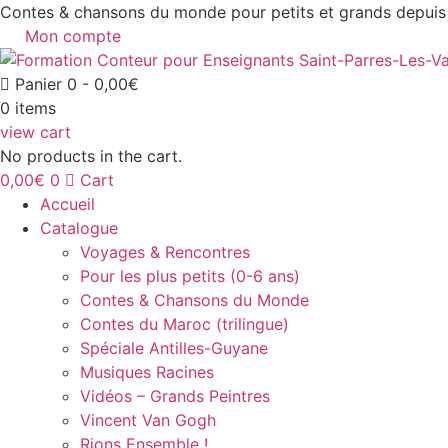
Aller
Contes & chansons du monde pour petits et grands depuis
au
Mon compte
contenu
Panier
0
-
0,00
€
0
items
view cart
No products in the cart.
0,00
€
0
Cart
Accueil
Catalogue
Voyages & Rencontres
Pour les plus petits (0-6 ans)
Contes & Chansons du Monde
Contes du Maroc (trilingue)
Spéciale Antilles-Guyane
Musiques Racines
Vidéos – Grands Peintres
Vincent Van Gogh
Rions Ensemble !