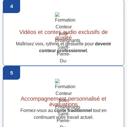
4
Vidéos et contes audio exclusifs de
qualité
Maîtrisez voix, rythme et gestuelle pour
devenir
conteur professionnel
.
5
Accompagnement personnalisé et
évaluations
Formez-vous au
conte traditionnel
tout en
continuant votre travail actuel.