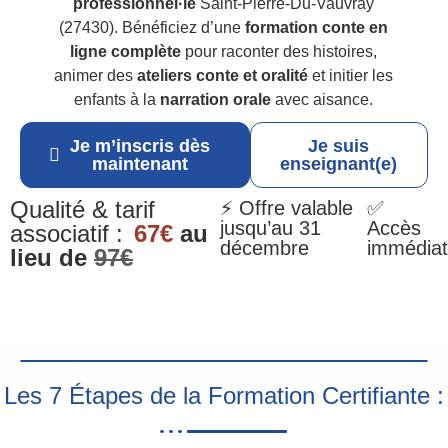
professionnel·le
Saint-Pierre-Du-Vauvray
(27430). Bénéficiez d’une
formation conte en
ligne complète
pour raconter des histoires,
animer des
ateliers conte et oralité
et initier les
enfants à la
narration orale
avec aisance.
Je m’inscris dès
Je suis
maintenant
enseignant(e)
Qualité & tarif
⚡ Offre valable
✅
jusqu’au 31
Accès
associatif :
67€
au
décembre
immédiat
lieu de
97€
Les 7 Étapes de la Formation Certifiante :