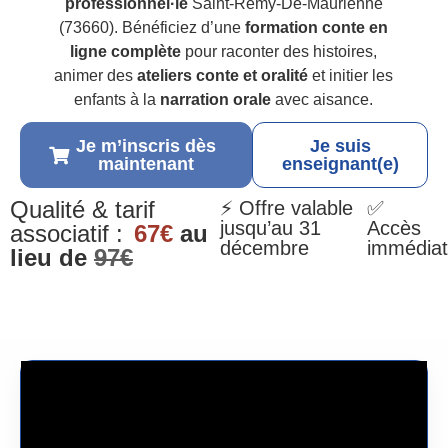
professionnel·le
Saint-Remy-De-Maurienne
(73660). Bénéficiez d’une
formation conte en
ligne complète
pour raconter des histoires,
animer des
ateliers conte et oralité
et initier les
enfants à la
narration orale
avec aisance.
Je m’inscris dès
Je suis
maintenant
enseignant(e)
Qualité & tarif
⚡ Offre valable
✅
jusqu’au 31
Accès
associatif :
67€
au
décembre
immédiat
lieu de
97€