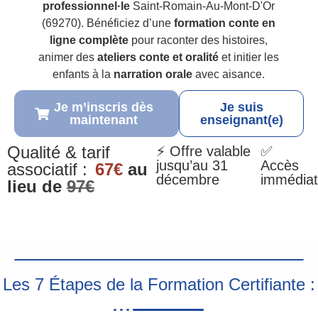
professionnel·le
Saint-Romain-Au-Mont-D'Or
(69270). Bénéficiez d’une
formation conte en
ligne complète
pour raconter des histoires,
animer des
ateliers conte et oralité
et initier les
enfants à la
narration orale
avec aisance.
Je m’inscris dès
Je suis
maintenant
enseignant(e)
Qualité & tarif
⚡ Offre valable
✅
jusqu’au 31
Accès
associatif :
67€
au
décembre
immédiat
lieu de
97€
Les 7 Étapes de la Formation Certifiante :