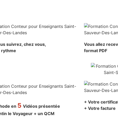
us suivrez, chez vous,
Vous allez rece
e rythme
format PDF
+ Votre certific
5
thode en
Vidéos présentée
+ Votre facture
ntin le Voyageur + un QCM