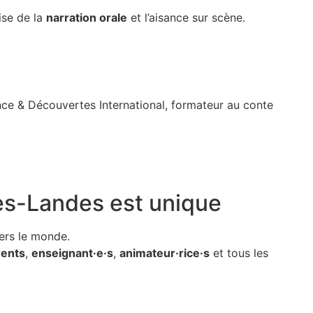
ise de la
narration orale
et l’aisance sur scène.
ance & Découvertes International,
formateur au conte
Des-Landes
est unique
ers le monde.
rents
,
enseignant·e·s
,
animateur·rice·s
et tous les