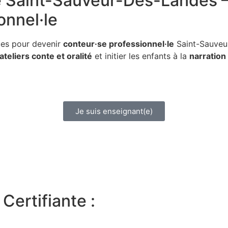
e
Saint-Sauveur-Des-Landes – M
onnel·le
ues pour devenir
conteur·se professionnel·le
Saint-Sauveur
ateliers conte et oralité
et initier les enfants à la
narration
Je suis enseignant(e)
Certifiante :