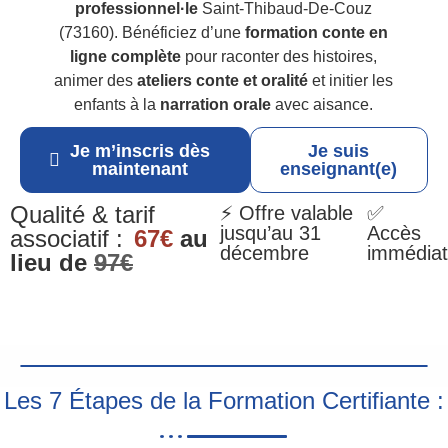
professionnel·le
Saint-Thibaud-De-Couz
(73160). Bénéficiez d’une
formation conte en
ligne complète
pour raconter des histoires,
animer des
ateliers conte et oralité
et initier les
enfants à la
narration orale
avec aisance.
Je m’inscris dès
Je suis
maintenant
enseignant(e)
Qualité & tarif
⚡ Offre valable
✅
jusqu’au 31
Accès
associatif :
67€
au
décembre
immédiat
lieu de
97€
Les 7 Étapes de la Formation Certifiante :