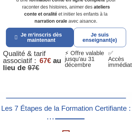
raconter des histoires, animer des
ateliers
conte et oralité
et initier les enfants à la
narration orale
avec aisance.
Je m’inscris dès
Je suis
maintenant
enseignant(e)
Qualité & tarif
⚡ Offre valable
✅
jusqu’au 31
Accès
associatif :
67€
au
décembre
immédiat
lieu de
97€
Les 7 Étapes de la Formation Certifiante :