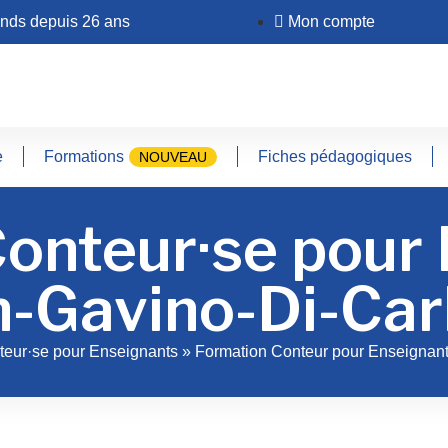
ands depuis 26 ans
Mon compte
e
Formations
Fiches pédagogiques
NOUVEAU
onteur·se pour
-Gavino-Di-Car
teur·se pour Enseignants
»
Formation Conteur pour Enseignant