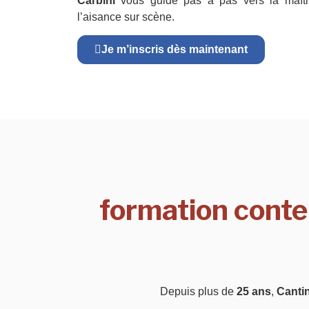
Carbini
vous guide pas à pas vers la maît
l’aisance sur scène.
Je m’inscris dès maintenant
formation conte
Depuis plus de
25 ans
,
Canti