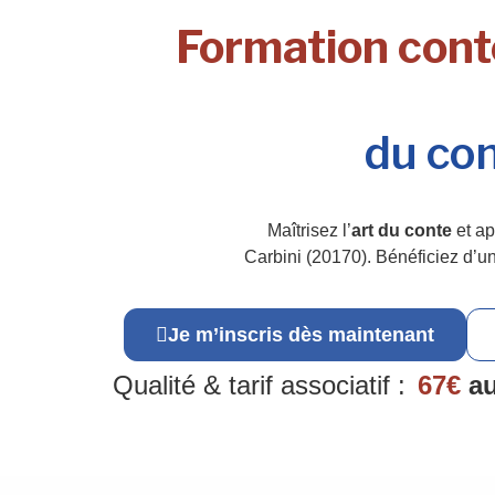
Formation conte
du con
Maîtrisez l’
art du conte
et ap
Carbini (20170). Bénéficiez d’u
Je m’inscris dès maintenant
Qualité & tarif associatif :
67€
au