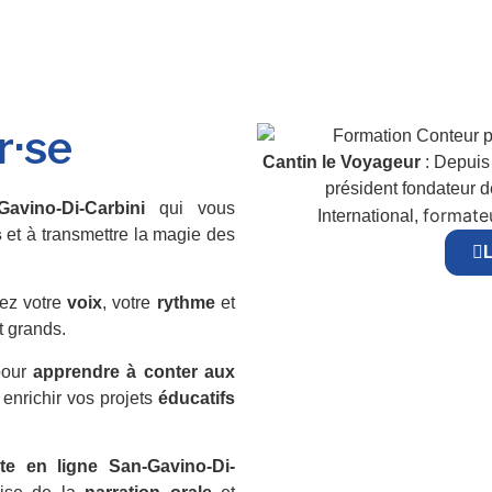
r·se
Cantin le Voyageur
: Depuis 
président fondateur 
avino-Di-Carbini
qui vous
formateu
International,
s
et à transmettre la magie des
L
ez votre
voix
, votre
rythme
et
t grands.
pour
apprendre à conter aux
 enrichir vos projets
éducatifs
te en ligne San-Gavino-Di-