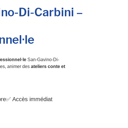
no-Di-Carbini –
nnel·le
essionnel·le
San-Gavino-Di-
res, animer des
ateliers conte et
bre
✅ Accès immédiat