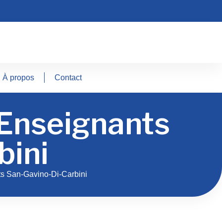
À propos
Contact
 Enseignants
bini
s San-Gavino-Di-Carbini