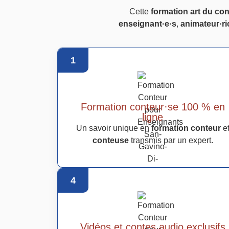
Cette
formation art du co
enseignant·e·s
,
animateur·ri
1
Formation conteur·se 100 % en
ligne
Un savoir unique en
formation conteur
e
conteuse
transmis par un expert.
4
Vidéos et contes audio exclusifs