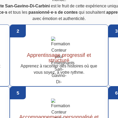
nte San-Gavino-Di-Carbini
est le fruit de cette expérience uni
ce·s
et tous les
passionné·e·s de contes
qui souhaitent
appre
avec émotion et authenticité.
2
3
Apprentissage progressif et
structuré
t
Apprenez à raconter des histoires où que
vous soyez, à votre rythme.
5
6
Accompagnement personnalisé et