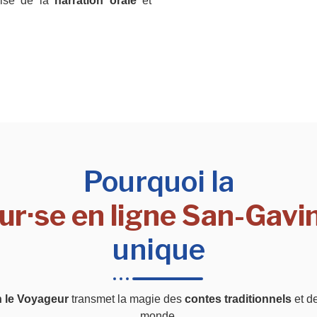
rise de la
narration orale
et
Pourquoi la
ur·se en ligne San-Gavi
unique
n le Voyageur
transmet la magie des
contes traditionnels
et d
monde.