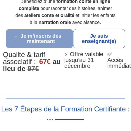
Bénéficiez d’une
formation conte en ligne
complète
pour raconter des histoires, animer
des
ateliers conte et oralité
et initier les enfants
à la
narration orale
avec aisance.
Je m’inscris dès
Je suis
maintenant
enseignant(e)
Qualité & tarif
⚡ Offre valable
✅
jusqu’au 31
Accès
associatif :
67€
au
décembre
immédiat
lieu de
97€
Les 7 Étapes de la Formation Certifiante :