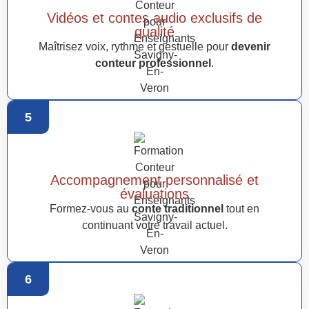
Vidéos et contes audio exclusifs de
qualité
Maîtrisez voix, rythme et gestuelle pour
devenir
conteur professionnel
.
5
Accompagnement personnalisé et
évaluations
Formez-vous au
conte traditionnel
tout en
continuant votre travail actuel.
6