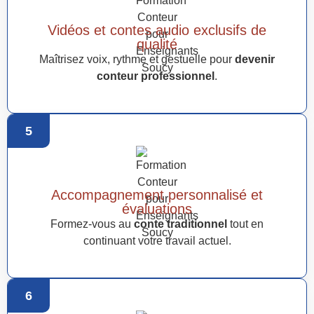
Vidéos et contes audio exclusifs de
qualité
Maîtrisez voix, rythme et gestuelle pour
devenir
conteur professionnel
.
5
Accompagnement personnalisé et
évaluations
Formez-vous au
conte traditionnel
tout en
continuant votre travail actuel.
6