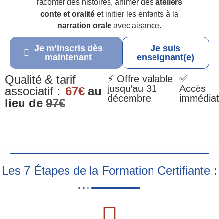
raconter des histoires, animer des
ateliers
conte et oralité
et initier les enfants à la
narration orale
avec aisance.
Je m’inscris dès
Je suis
maintenant
enseignant(e)
Qualité & tarif
⚡ Offre valable
✅
jusqu’au 31
Accès
associatif :
67€
au
décembre
immédiat
lieu de
97€
Les 7 Étapes de la Formation Certifiante :