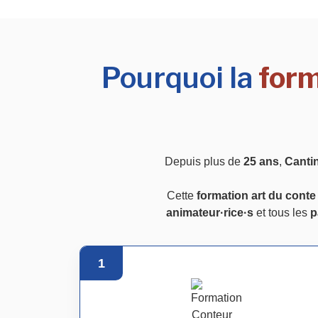
Pourquoi la
form
Depuis plus de
25 ans
,
Canti
Cette
formation art du cont
animateur·rice·s
et tous les
p
1