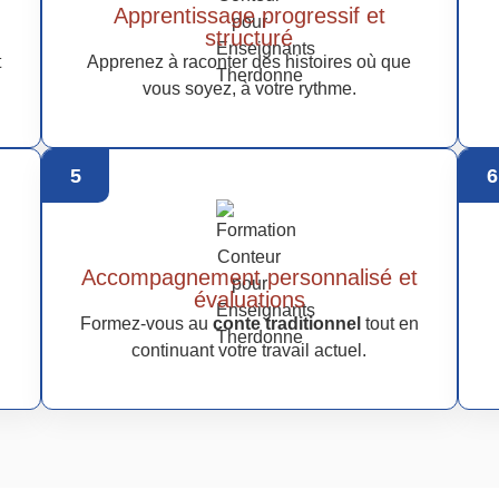
Apprentissage progressif et
structuré
t
Apprenez à raconter des histoires où que
vous soyez, à votre rythme.
5
6
Accompagnement personnalisé et
évaluations
Formez-vous au
conte traditionnel
tout en
continuant votre travail actuel.