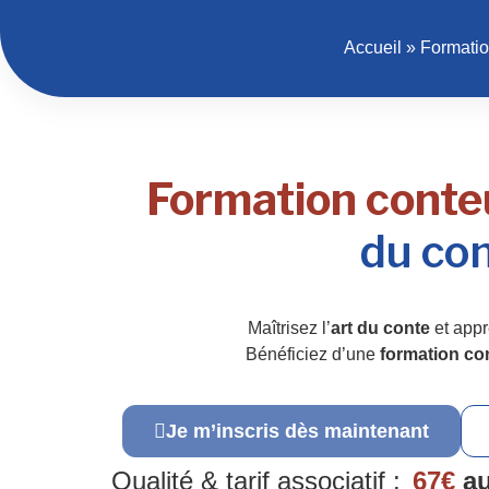
Accueil
»
Formatio
Formation conteu
du con
Maîtrisez l’
art du conte
et appr
Bénéficiez d’une
formation co
Je m’inscris dès maintenant
Qualité & tarif associatif :
67€
au