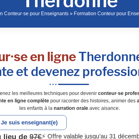
Therdonne
n Conteur·se pour Enseignants
»
Formation Conteur pour Ens
r·se en ligne
Therdonne 
te et devenez professio
enez les meilleures techniques pour devenir
conteur·se profes
nte en ligne complète
pour raconter des histoires, animer des
a
les enfants à la
narration orale
avec aisance.
Je suis enseignant(e)
 lieu de
97€
⚡ Offre valable jusqu’au 31 décem