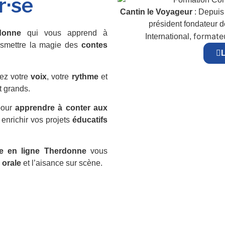
r·se
Cantin le Voyageur
: Depuis 
président fondateur 
donne
qui vous apprend à
formateu
International,
nsmettre la magie des
contes
L
ez votre
voix
, votre
rythme
et
t grands.
pour
apprendre à conter aux
 enrichir vos projets
éducatifs
te en ligne Therdonne
vous
 orale
et l’aisance sur scène.