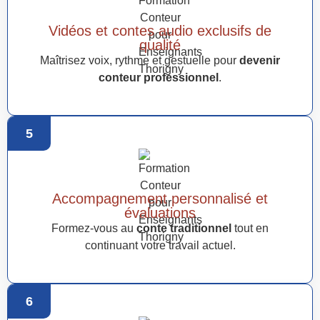
Vidéos et contes audio exclusifs de
qualité
Maîtrisez voix, rythme et gestuelle pour
devenir
conteur professionnel
.
5
Accompagnement personnalisé et
évaluations
Formez-vous au
conte traditionnel
tout en
continuant votre travail actuel.
6