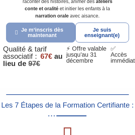
raconter des histoires, animer des
ateliers
conte et oralité
et initier les enfants à la
narration orale
avec aisance.
Je m’inscris dès
Je suis
maintenant
enseignant(e)
Qualité & tarif
⚡ Offre valable
✅
jusqu’au 31
Accès
associatif :
67€
au
décembre
immédiat
lieu de
97€
Les 7 Étapes de la Formation Certifiante :