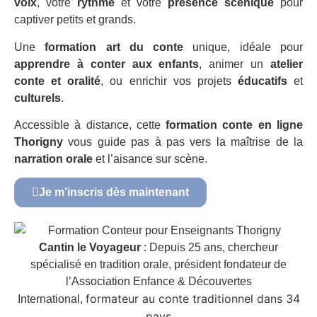
voix
, votre
rythme
et votre
présence scénique
pour
captiver petits et grands.
Une
formation art du conte
unique, idéale pour
apprendre à conter aux enfants
, animer un
atelier
conte et oralité
, ou enrichir vos projets
éducatifs
et
culturels
.
Accessible à distance, cette
formation conte en ligne
Thorigny
vous guide pas à pas vers la maîtrise de la
narration orale
et l’aisance sur scène.
Je m’inscris dès maintenant
Cantin le Voyageur
: Depuis 25 ans, chercheur
spécialisé en tradition orale, président fondateur de
l’Association Enfance & Découvertes
formateur au conte traditionnel dans 34
International,
pays