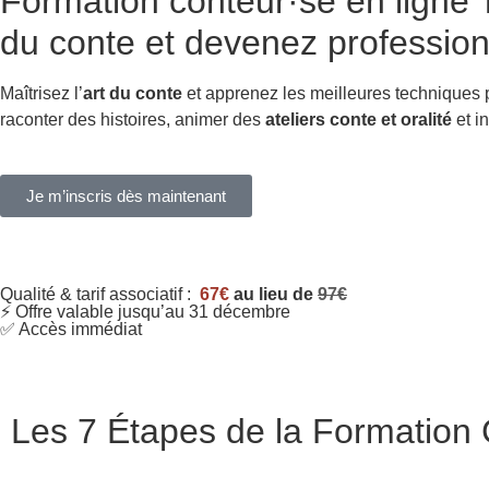
Formation conteur·se en ligne
T
du conte et devenez profession
Maîtrisez l’
art du conte
et apprenez les meilleures techniques
raconter des histoires, animer des
ateliers conte et oralité
et in
Je m’inscris dès maintenant
Qualité & tarif associatif :
67€
au lieu de
97€
⚡ Offre valable jusqu’au 31 décembre
✅ Accès immédiat
Les 7 Étapes de la Formation C