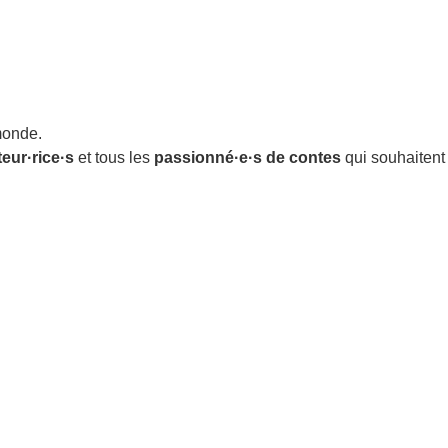
monde.
eur·rice·s
et tous les
passionné·e·s de contes
qui souhaitent