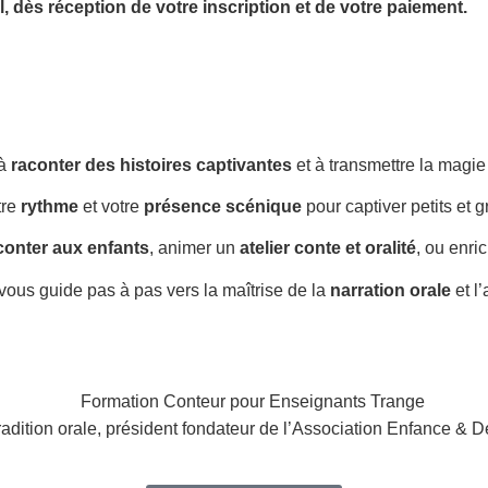
l,
dès réception de votre inscription et de votre paiement.
 à
raconter des histoires captivantes
et à transmettre la magi
tre
rythme
et votre
présence scénique
pour captiver petits et g
conter aux enfants
, animer un
atelier conte et oralité
, ou enri
vous guide pas à pas vers la maîtrise de la
narration orale
et l
radition orale, président fondateur de l’Association Enfance & D