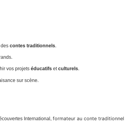
e des
contes traditionnels
.
rands.
chir vos projets
éducatifs
et
culturels
.
’aisance sur scène.
formateur au conte traditionnel
écouvertes International,