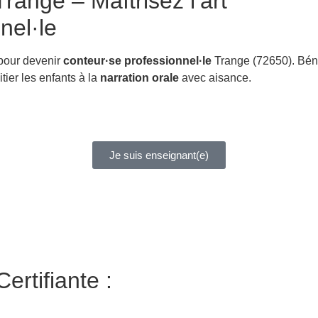
range – Maîtrisez l’art
nel·le
 pour devenir
conteur·se professionnel·le
Trange (72650). Bén
itier les enfants à la
narration orale
avec aisance.
Je suis enseignant(e)
ertifiante :