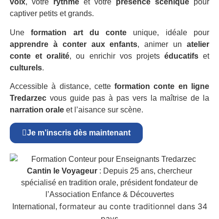
voix
, votre
rythme
et votre
présence scénique
pour
captiver petits et grands.
Une
formation art du conte
unique, idéale pour
apprendre à conter aux enfants
, animer un
atelier
conte et oralité
, ou enrichir vos projets
éducatifs
et
culturels
.
Accessible à distance, cette
formation conte en ligne
Tredarzec
vous guide pas à pas vers la maîtrise de la
narration orale
et l’aisance sur scène.
Je m’inscris dès maintenant
Cantin le Voyageur
: Depuis 25 ans, chercheur
spécialisé en tradition orale, président fondateur de
l’Association Enfance & Découvertes
formateur au conte traditionnel dans 34
International,
pays