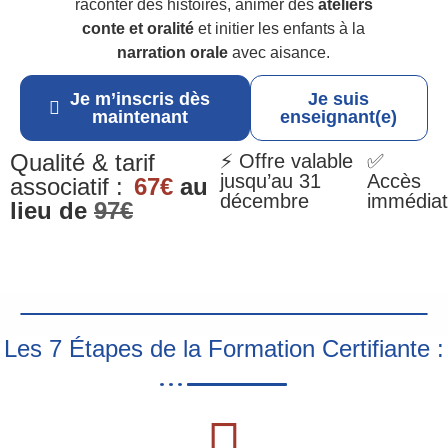
raconter des histoires, animer des
ateliers
conte et oralité
et initier les enfants à la
narration orale
avec aisance.
Je m’inscris dès
Je suis
maintenant
enseignant(e)
Qualité & tarif
⚡ Offre valable
✅
jusqu’au 31
Accès
associatif :
67€
au
décembre
immédiat
lieu de
97€
Les 7 Étapes de la Formation Certifiante :