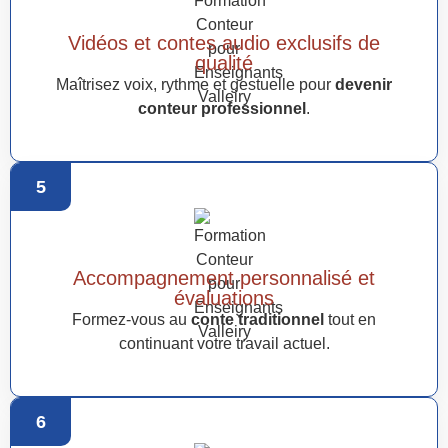
Vidéos et contes audio exclusifs de
qualité
Maîtrisez voix, rythme et gestuelle pour
devenir
conteur professionnel
.
5
Accompagnement personnalisé et
évaluations
Formez-vous au
conte traditionnel
tout en
continuant votre travail actuel.
6