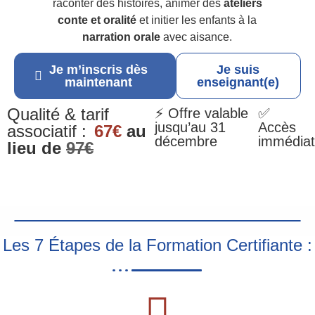
raconter des histoires, animer des
ateliers
conte et oralité
et initier les enfants à la
narration orale
avec aisance.
Je m’inscris dès
Je suis
maintenant
enseignant(e)
Qualité & tarif
⚡ Offre valable
✅
jusqu’au 31
Accès
associatif :
67€
au
décembre
immédiat
lieu de
97€
Les 7 Étapes de la Formation Certifiante :