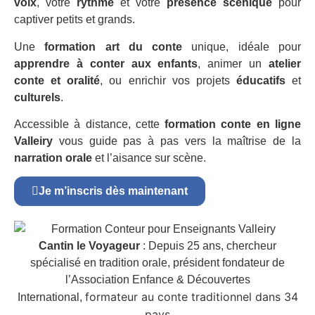
voix
, votre
rythme
et votre
présence scénique
pour
captiver petits et grands.
Une
formation art du conte
unique, idéale pour
apprendre à conter aux enfants
, animer un
atelier
conte et oralité
, ou enrichir vos projets
éducatifs
et
culturels
.
Accessible à distance, cette
formation conte en ligne
Valleiry
vous guide pas à pas vers la maîtrise de la
narration orale
et l’aisance sur scène.
Je m’inscris dès maintenant
Cantin le Voyageur
: Depuis 25 ans, chercheur
spécialisé en tradition orale, président fondateur de
l’Association Enfance & Découvertes
formateur au conte traditionnel dans 34
International,
pays